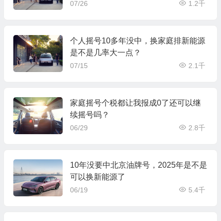
07/26
1.2千
个人摇号10多年没中，换家庭排新能源
是不是几率大一点？
07/15
2.1千
家庭摇号个税都让我报成0了还可以继
续摇号吗？
06/29
2.8千
10年没要中北京油牌号，2025年是不是
可以换新能源了
06/19
5.4千