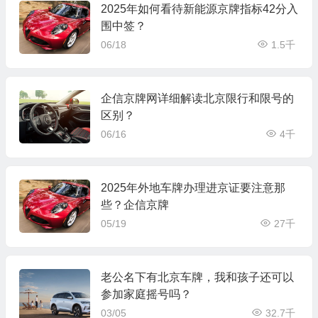
2025年如何看待新能源京牌指标42分入
围中签？
06/18
1.5千
企信京牌网详细解读北京限行和限号的
区别？
06/16
4千
2025年外地车牌办理进京证要注意那
些？企信京牌
05/19
27千
老公名下有北京车牌，我和孩子还可以
参加家庭摇号吗？
03/05
32.7千