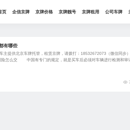
首页
企信京牌
京牌价格
京牌靓号
京牌租用
公司车牌
规都有哪些
主提供北京车牌托管，租赁京牌，请拨打：18532672073（微信同步）
强险怎么交 中国有专门的规定，就是买车后必须对车辆进行检测和审