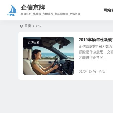
企信京牌
网站
京牌出租_北京牌_京牌靓号_新能源京牌_企信京牌
首页
xev
2019车辆年检新
京牌出租
企信京牌6年间为数万车
强险是什么意思，交
才能进行正常的...
01/04
欧尚
长安