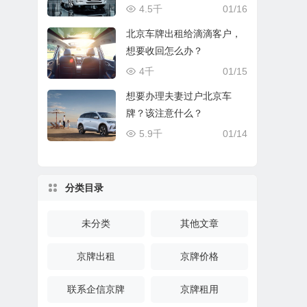
4.5千
01/16
北京车牌出租给滴滴客户，
想要收回怎么办？
4千
01/15
想要办理夫妻过户北京车
牌？该注意什么？
5.9千
01/14
分类目录
未分类
其他文章
京牌出租
京牌价格
联系企信京牌
京牌租用