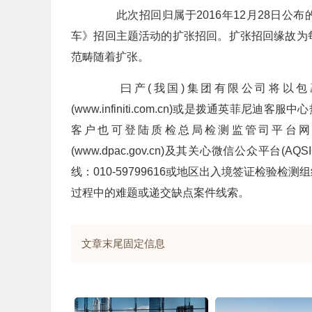
此次招回归属于2016年12月28日公布的
车》招回主题活动的扩张招回。扩张招回缘故为
范畴随着扩张。
曰产(我国)集团有限公司将以包
(www.infiniti.com.cn)或是拨通英菲尼迪客
客户也可登陆质检总局检测监管司平台网站(jyj
(www.dpac.gov.cn)及其关心微信公众平
线：010-59799616或地区出入境签证检验检
过程中的难题或递交缺点案件线索。
文章末尾固定信息