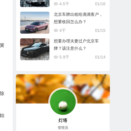
4.5千
01/16
北京车牌出租给滴滴客户，
想要收回怎么办？
4千
01/15
想要办理夫妻过户北京车
簧
牌？该注意什么？
5.9千
01/14
除
始
灯塔
管理员