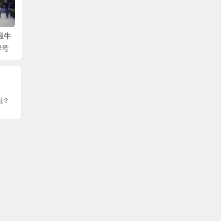
9最牛
车牌照实行新划定，
国五来了！杭州市民
201
牌号
我的车牌照也可以选
注重!买错车你连车牌
价均价
豹子号666
都上不了！
吗？