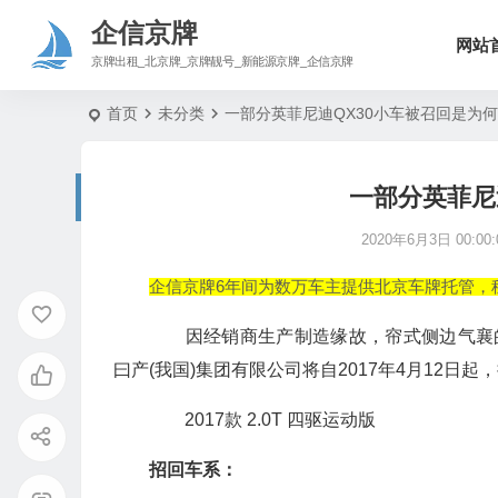
企信京牌
网站
京牌出租_北京牌_京牌靓号_新能源京牌_企信京牌
首页
未分类
一部分英菲尼迪QX30小车被召回是为何
一部分英菲尼
2020年6月3日 00:00:
企信京牌6年间为数万车主提供北京车牌托管，
因经销商生产制造缘故，帘式侧边气襄的
曰产(我国)集团有限公司将自2017年4月12日
2017款 2.0T 四驱运动版
招回车系：