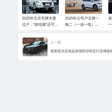
京牌购车您
2025年北京车牌夫妻
2025年公司户京牌一
老
?企信京牌
过户：“假结婚”还可以
拖二（一油一电）什
一
入了解
办理吗？
么价格？
法
上一篇