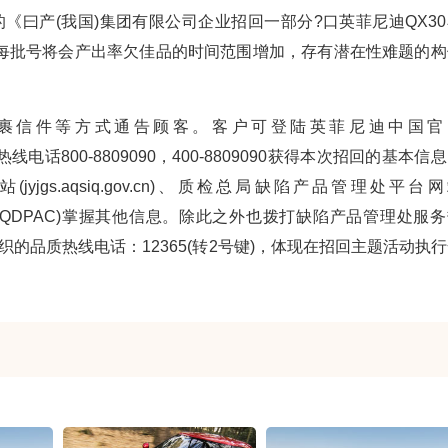
《曰产(我国)集团有限公司企业招回一部分?口英菲尼迪QX30
每批号将会产出率欠佳品的时间范围增加，存有潜在性难题的构
裹信件等方式通告顾客。客户可登陆英菲尼迪中国官
服中心热线电话800-8809090，400-8809090获得本次招回的基本信
gs.aqsiq.gov.cn)、质检总局缺陷产品管理处平台
台(AQSIQDPAC)掌握其他信息。除此之外也拨打缺陷产品管理处服
测组织的品质热线电话：12365(转2号键)，体现在招回主题活动执