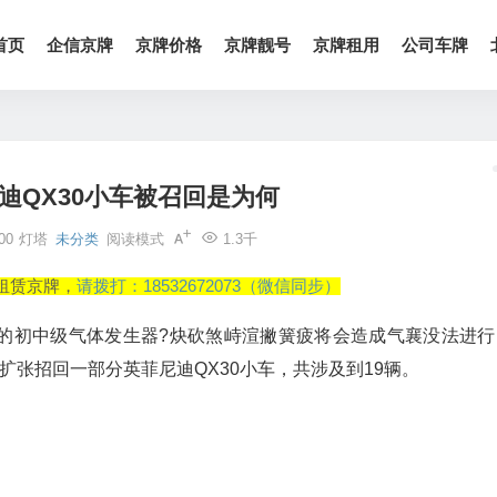
首页
企信京牌
京牌价格
京牌靓号
京牌租用
公司车牌
迪QX30小车被召回是为何
00
灯塔
未分类
阅读模式
1.3千
租赁京牌，
请拨打：18532672073（微信同步）
初中级气体发生器?炔砍煞峙渲撇簧疲将会造成气襄没法进行
起，扩张招回一部分英菲尼迪QX30小车，共涉及到19辆。