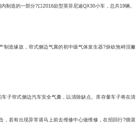
期内制造的一部分?口2016款型英菲尼迪QX30小车，总共19辆。
产制造缘故，帘式侧边气襄的初中级气体发生器?炔砍煞峙渲撇
内的车子帘式侧边汽车安全气囊，以清除缺点。库存量车子将在清
，若有出现异常请马上前去维修中心做维修，在招回行?痈湛