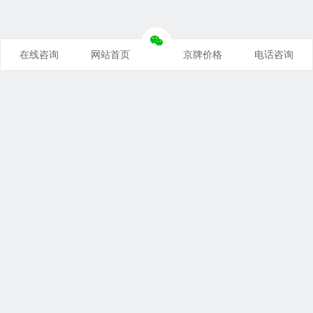
在线咨询
网站首页
京牌价格
电话咨询
推荐栏目
企信京牌
京牌价格
京牌靓号
京牌租用
公司车牌
北京交通
摇号政策
京牌出租
未分类
联系我们