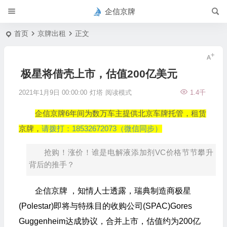
企信京牌
首页
京牌出租
正文
极星将借壳上市，估值200亿美元
2021年1月9日 00:00:00
灯塔
阅读模式
1.4千
企信京牌6年间为数万车主提供北京车牌托管，租赁
京牌，
请拨打：18532672073（微信同步）
抢购！涨价！谁是电解液添加剂VC价格节节攀升
背后的推手？
企信京牌 ，知情人士透露，瑞典制造商极星
(Polestar)即将与特殊目的收购公司(SPAC)Gores
Guggenheim达成协议，合并上市，估值约为200亿