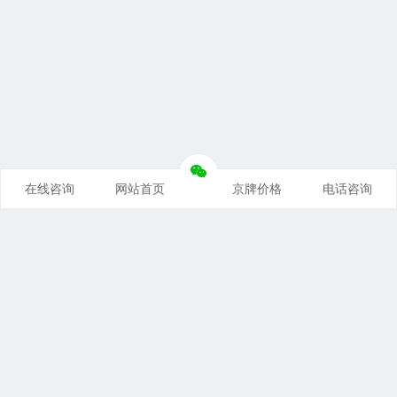
在线咨询
网站首页
京牌价格
电话咨询
推荐栏目
企信京牌
京牌价格
京牌靓号
京牌租用
公司车牌
北京交通