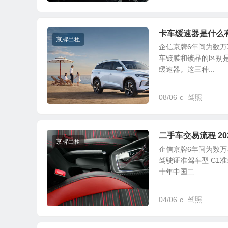
卡车缓速器是什么
京牌出租
企信京牌6年间为数万车
车镀膜和镀晶的区别
缓速器。这三种...
08/06
c
驾照
二手车交易流程 2
京牌出租
企信京牌6年间为数万车
驾驶证准驾车型 C
十年中国二...
04/06
c
驾照