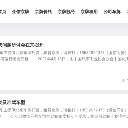
首页
企信京牌
京牌价格
京牌靓号
京牌租用
公司车牌
代问题研讨会在京召开
车主提供北京车牌托管，租赁京牌，请拨打：18532672073（微信同步
业经济运行情况简析 2021年4月16日，由中国汽车工业协会联合中国化
类及准驾车型
主提供北京车牌托管，租赁京牌，请拨打：18532672073（微信同步）
件 公安部根据不同车型的驾驶难度和安全要求，将目前驾驶证签注的