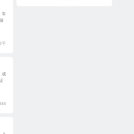
 车
保
.2千
 成
证
844