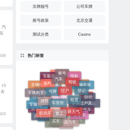
京牌靓号
公司车牌
摇号政策
北京交通
 汽
压
测试分类
Casino
508
热门标签
汽车
摇号
驾驶
指标
临时
过户
车船税
号牌
合格证
登记
乘用车
车辆年审
c1
租赁
车辆报废
车管所
车辆购置税
京牌
牌照
车主
过去
车牌
车辆过户及年审
防控
公路天气
高速
复工
检验
车辆过户
上牌
驾驶证
机动车
保险
二手车
摩托车
回收
买车
客车
高速公路
企业新闻
新能源汽车
购置税
办理
603
交强险
北京
车辆
限行
行业动态
疫情
查询
年检
报废