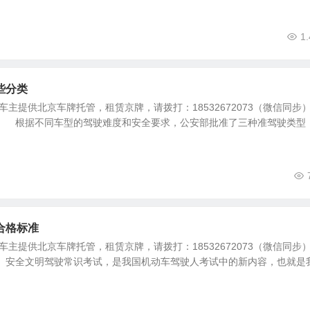
1
些分类
主提供北京车牌托管，租赁京牌，请拨打：18532672073（微信同步）
 根据不同车型的驾驶难度和安全要求，公安部批准了三种准驾驶类型
合格标准
主提供北京车牌托管，租赁京牌，请拨打：18532672073（微信同步）
安全文明驾驶常识考试，是我国机动车驾驶人考试中的新内容，也就是