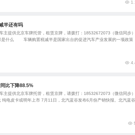
1
税减半还有吗
主提供北京车牌托管，租赁京牌，请拨打：18532672073（微信同步） 
容是什么 车辆购置税减半是国家出台的促进汽车产业发展的一项政策
4
同比下降88.5%
车主提供北京车牌托管，租赁京牌，请拨打：18532672073（微信同步
亿美元 纯电皮卡或明年上市 7月11日，北汽蓝谷发布6月份产销快报。北汽蓝