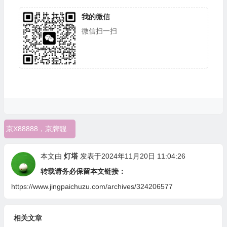
我的微信
微信扫一扫
京X88888，京牌靓号，结婚过户
本文由
灯塔
发表于2024年11月20日 11:04:26
转载请务必保留本文链接：
https://www.jingpaichuzu.com/archives/324206577
相关文章