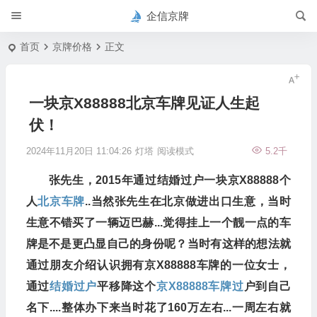
企信京牌
首页
京牌价格
正文
一块京X88888北京车牌见证人生起
伏！
2024年11月20日 11:04:26
灯塔
阅读模式
5.2千
张先生，2015年通过结婚过户一块京X88888个
人
北京车牌
..当然张先生在北京做进出口生意，当时
生意不错买了一辆迈巴赫...觉得挂上一个靓一点的车
牌是不是更凸显自己的身份呢？当时有这样的想法就
通过朋友介绍认识拥有京X88888车牌的一位女士，
通过
结婚过户
平移降这个
京X88888车牌过
户到自己
名下....整体办下来当时花了160万左右...一周左右就