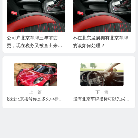
公司户北京车牌三年前变
不在北京发展拥有北京车牌
更，现在税务又被查出来怎
的该如何处理？
么办？
上一篇
下一篇
说出北京摇号你是多久中标的？企信京牌网
没有北京车牌指标可以先买车挂外地车牌吗？