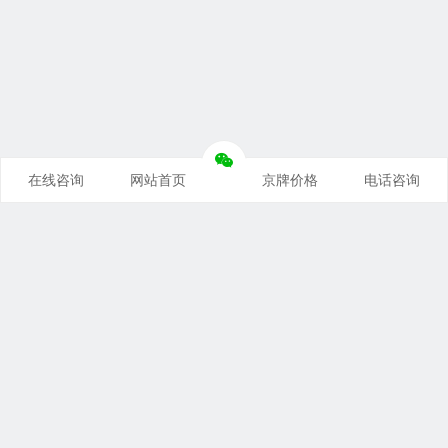
在线咨询
网站首页
京牌价格
电话咨询
推荐栏目
企信京牌
京牌价格
京牌靓号
京牌租用
公司车牌
北京交通
摇号政策
京牌出租
未分类