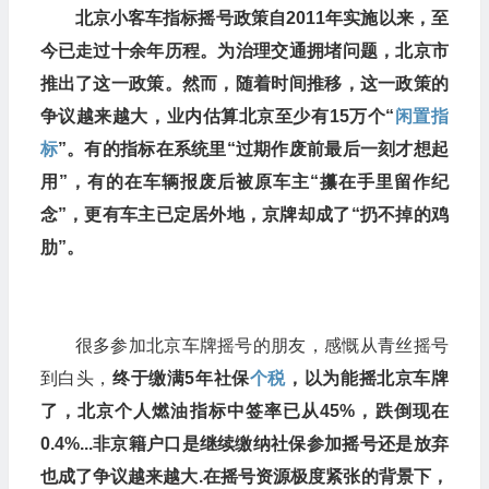
北京小客车指标摇号政策自2011年实施以来，至
今已走过十余年历程。为治理交通拥堵问题，北京市
推出了这一政策。
然而，随着时间推移，这一政策的
争议越来越大，
业内估算北京至少有15万个“
闲置指
标
”。有的指标在系统里“过期作废前最后一刻才想起
用”，有的在车辆报废后被原车主“攥在手里留作纪
念”，更有车主已定居外地，京牌却成了“扔不掉的鸡
肋”。
很多参加北京车牌摇号的朋友，感慨从青丝摇号
到白头，
终于缴满5年社保
个税
，以为能摇北京车牌
了，
北京个人燃油指标中签率已从45%，跌倒现在
0.4%...非京籍户口是继续缴纳社保参加摇号还是放弃
也成了争议越来越大.在摇号资源极度紧张的背景下，