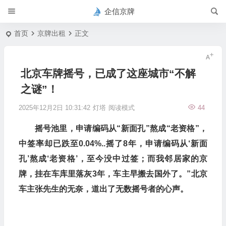
企信京牌
首页
京牌出租
正文
北京车牌摇号，已成了这座城市“不解
之谜”！
2025年12月2日 10:31:42
灯塔
阅读模式
44
摇号池里，申请编码从“新面孔”熬成“老资格”，
中签率却已跌至0.04%..摇了8年，申请编码从‘新面
孔’熬成‘老资格’，至今没中过签；而我邻居家的京
牌，挂在车库里落灰3年，车主早搬去国外了。”北京
车主张先生的无奈，道出了无数摇号者的心声。