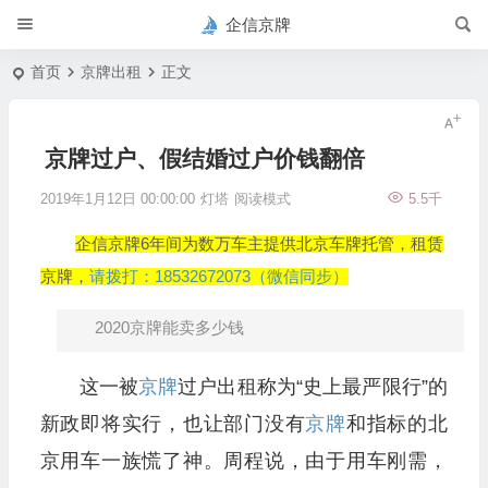
企信京牌
首页
京牌出租
正文
京牌过户、假结婚过户价钱翻倍
2019年1月12日 00:00:00
灯塔
阅读模式
5.5千
企信京牌6年间为数万车主提供北京车牌托管，租赁
京牌，
请拨打：18532672073（微信同步）
2020京牌能卖多少钱
这一被
京牌
过户出租称为“史上最严限行”的
新政即将实行，也让部门没有
京牌
和指标的北
京用车一族慌了神。周程说，由于用车刚需，