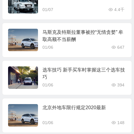
01/07
4.4千
马斯克及特斯拉董事被控“无情贪婪” 牟
取高额不当薪酬
01/06
647
选车技巧 新手买车时掌握这三个选车技
巧
01/06
394
北京外地车限行规定2020最新
01/06
148