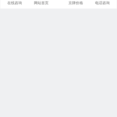
在线咨询
网站首页
京牌价格
电话咨询
推荐栏目
企信京牌
京牌价格
京牌靓号
京牌租用
公司车牌
北京交通
摇号政策
京牌出租
未分类
联系我们